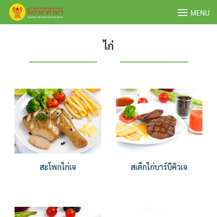
Skip
MENU
to
content
ไก่
สะโพกไก่เจ
สเต็กไก่บาร์บีคิวเจ