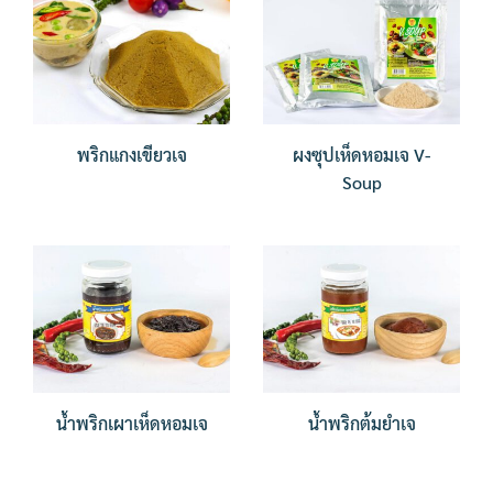
พริกแกงเขียวเจ
ผงซุปเห็ดหอมเจ V-
Soup
น้ำพริกเผาเห็ดหอมเจ
น้ำพริกต้มยำเจ