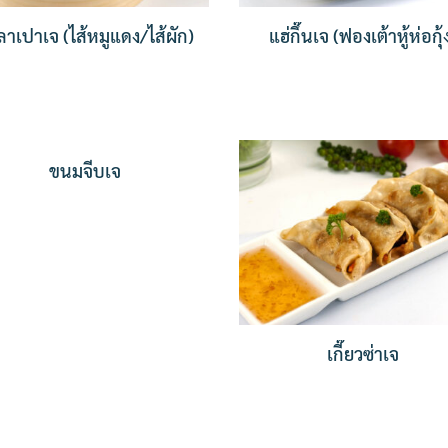
าเปาเจ (ไส้หมูแดง/ไส้ผัก)
แฮ่กึ๊นเจ (ฟองเต้าหู้ห่อกุ้
ขนมจีบเจ
เกี๊ยวซ่าเจ