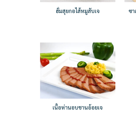
ฮั่มสุยกอไส้หมูสับเจ
ซาล
เนื้อห่านอบชานอ้อยเจ