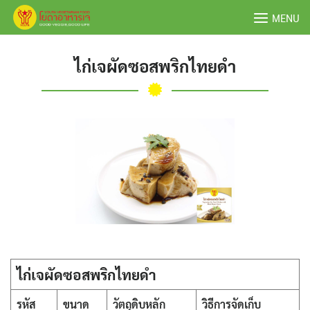
Skip
MENU
to
content
ไก่เจผัดซอสพริกไทยดำ
ไก่เจผัดซอสพริกไทยดำ
รหัส
ขนาด
วัตถุดิบหลัก
วิธีการจัดเก็บ