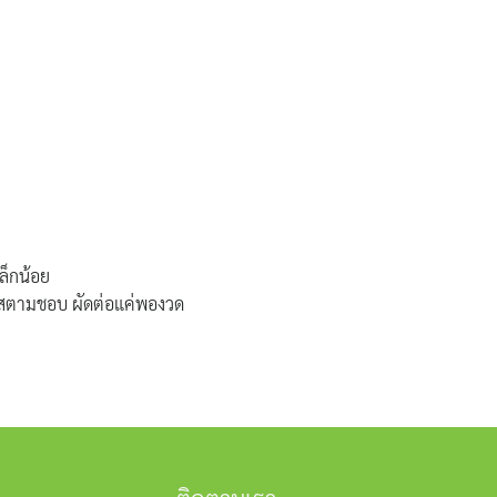
ล็กน้อย
ิมรสตามชอบ ผัดต่อแค่พองวด