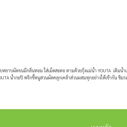
ูสับหยาบผัดจนมีกลิ่นหอม ใส่เม็ดสะตอ ตามด้วยกุ้งแม่น้ำ YOUTA เติมน้ำเ
YOUTA น้ำกะปิ พริกขี้หนูสวนผัดคลุกเคล้าส่วนผสมทุกอย่างให้เข้ากัน ช