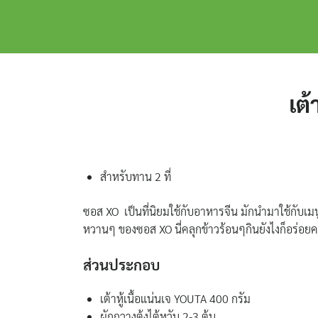
Skip
to
content
เต้
สำหรับทาน 2 ที่
ซอส XO เป็นที่นิยมใช้กับอาหารจีน มักนำมาใช้กับเมนูผ
หวานๆ ของซอส XO นี่คลุกข้าวร้อนๆกินยังไงก็อร่อยค
ส่วนประกอบ
เต้าหู้เนื้อแน่นเจ YOUTA 400 กรัม
ผักกวางตุ้งไต้หวัน 2-3 ต้น