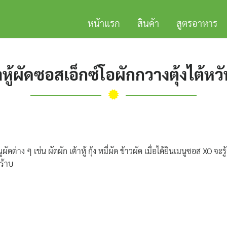
หน้าแรก
สินค้า
สูตรอาหาร
าหู้ผัดซอสเอ็กซ์โอผักกวางตุ้งไต้หว
ัดต่าง ๆ เช่น ผัดผัก เต้าหู้ กุ้ง หมี่ผัด ข้าวผัด เมื่อได้ยินเมนูซอส X
ร้าบ