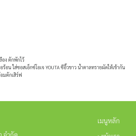
ือง ตักพักไว้
ดพอร้อน ใส่ซอสเอ็กซ์โอเจ YOUTA ซีอิ๊วขาว น้ำตาลทรายผัดให้เข้ากัน
ร้อมตักเสิร์ฟ
เมนูหลัก
า จำกัด
หน้าแรก