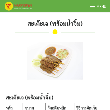
Skip
MENU
to
content
สะเต๊ะเจ (พร้อมน้ำจิ้ม)
สะเต๊ะเจ (พร้อมน้ำจิ้ม)
รหัส
ขนาด
วัตถุดิบหลัก
วิธีการจัดเก็บ