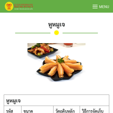
Skip
MENU
to
content
หูหมูเจ
หูหมูเจ
รหัส
ขนาด
วัตถุดิบหลัก
วิธีการจัดเก็บ