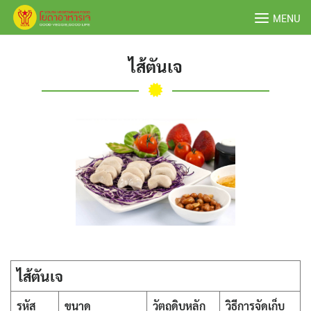
Skip
MENU
to
content
ไส้ตันเจ
ไส้ตันเจ
รหัส
ขนาด
วัตถุดิบหลัก
วิธีการจัดเก็บ