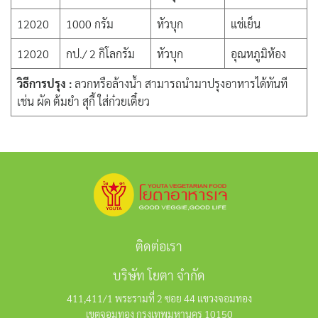
12020
1000 กรัม
หัวบุก
แช่เย็น
12020
กป./ 2 กิโลกรัม
หัวบุก
อุณหภูมิห้อง
วิธีการปรุง :
ลวกหรือล้างน้ำ สามารถนำมาปรุงอาหารได้ทันที
เช่น ผัด ต้มยำ สุกี้ ใส่ก๋วยเตี๋ยว
ติดต่อเรา
บริษัท โยตา จำกัด
411,411/1 พระรามที่ 2 ซอย 44 แขวงจอมทอง
เขตจอมทอง กรุงเทพมหานคร 10150