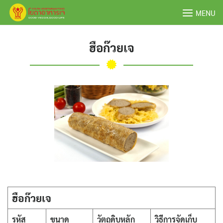
Skip
MENU
to
content
ฮือก๊วยเจ
ฮือก๊วยเจ
รหัส
ขนาด
วัตถุดิบหลัก
วิธีการจัดเก็บ