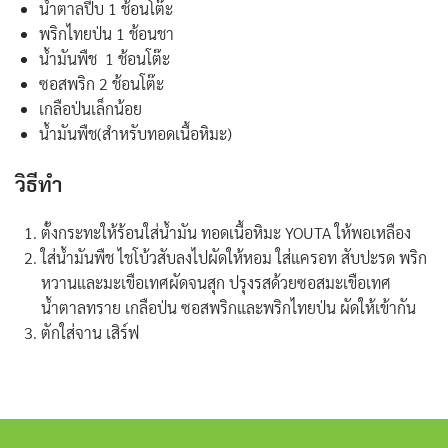
น้ำตาลปี๊บ 1 ช้อนโต๊ะ
พริกไทยป่น 1 ช้อนชา
น้ำมันพืช 1 ช้อนโต๊ะ
ซอสพริก 2 ช้อนโต๊ะ
เกลือป่นเล็กน้อย
น้ำมันพืช(สำหรับทอดเนื้อหิมะ)
วิธีทำ
ตั้งกระทะให้ร้อนใส่น้ำมัน ทอดเนื้อหิมะ YOUTA ให้พอเหลือง
ใส่น้ำมันพืช ไชโบ้วสับลงไปผัดให้หอม ใส่แครอท สับปะรด พริก
หวานและมะเขือเทศผัดจนสุก ปรุงรสด้วยซอสมะเขือเทศ
น้ำตาลทราย เกลือป่น ซอสพริกและพริกไทยป่น ผัดให้เข้ากัน
ตักใส่จาน เสิร์ฟ