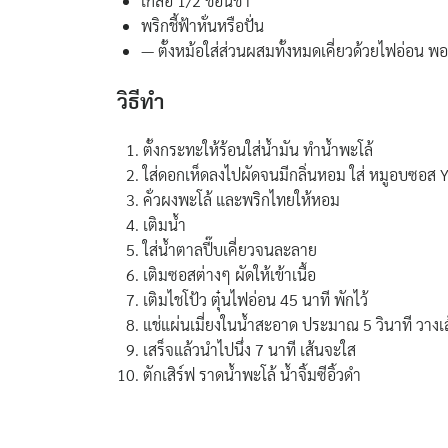
เกลือ 1/2 ช้อนชา
พริกชี้ฟ้าหั่นหรือปั่น
— ตั้งหม้อใส่ส่วนผสมทั้งหมดเคี่ยวด้วยไฟอ่อน พอ
วิธีทำ
ตั้งกระทะให้ร้อนใส่น้ำมัน ทำน้ำพะโล้
ใส่ดอกเห็ดลงไปผัดจนมีกลิ่นหอม ใส่ หมูอบซอส YOU
คั่วผงพะโล้ และพริกไทยให้หอม
เติมน้ำ
ใส่น้ำตาลปี๊บเคี่ยวจนละลาย
เติมซอสต่างๆ ผัดให้เข้าเนื้อ
เติมไชโป้ว ตุ๋นไฟอ่อน 45 นาที พักไว้
แช่แผ่นเมี่ยงในน้ำสะอาด ประมาณ 5 วินาที วางเส
เสร็จแล้วนำไปนึ่ง 7 นาที เส้นจะใส
ตักเสิร์ฟ ราดน้ำพะโล้ น้ำจิ้มซีอิ้วดำ