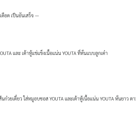
เดือด เป็นอันเสร็จ —
TA และ เต้าหู้แช่แข็งเนื้อแน่น YOUTA ที่หั่นแบบลูกเต๋า
้นก๋วยเตี๋ยว ใส่หมูอบซอส YOUTA และเต้าหู้เนื้อแน่น YOUTA หั่นยาว ตาม